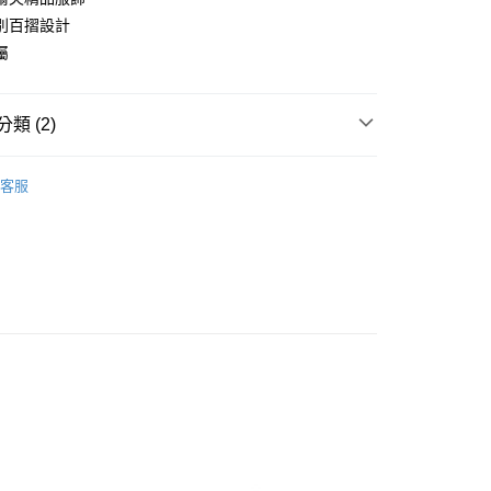
別百摺設計
付款
屬
0
家取貨
類 (2)
0
ERMAY
WOMEN
SKIRT
客服
付款
ERMAY
夏日時裝
0
1取貨
0
0