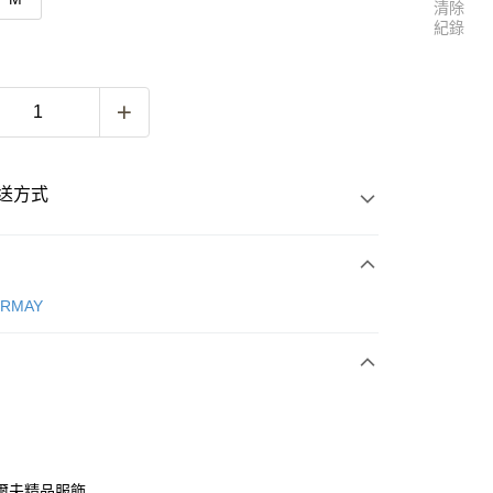
清除
紀錄
送方式
次付款
ERMAY
付款
爾夫精品服飾