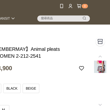
0
RANSIT
MBERMAY】Animal pleats
WOMEN 2-212-2541
,900
BLACK
BEIGE
M