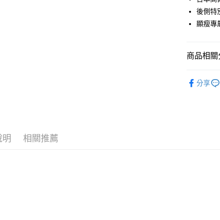
運送方式
後側特
全家取貨
顯瘦專
每筆NT$6
付款後全
商品相關分
每筆NT$6
DECEMB
分享
7-11取貨
DECEMB
每筆NT$6
付款後7-1
每筆NT$6
說明
相關推薦
宅配
每筆NT$6