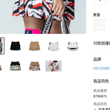
數量
付款與運
付款方式
品牌
信用卡一
DECEMB
超商取貨
商品特色
LINE Pay
商品編號
全盈+PAY
8796971
商品特色
日本高