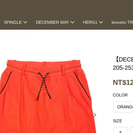
SPINGLE
DECEMBER MAY
HERG1
kinosho T
STEP GOLF
【DECE
205-25
NT$12
COLOR
ORANG
SIZE
S