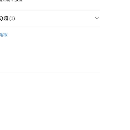
付款
類 (1)
0
ERMAY
WOMEN
SKIRT
家取貨
客服
0
付款
0
1取貨
0
0