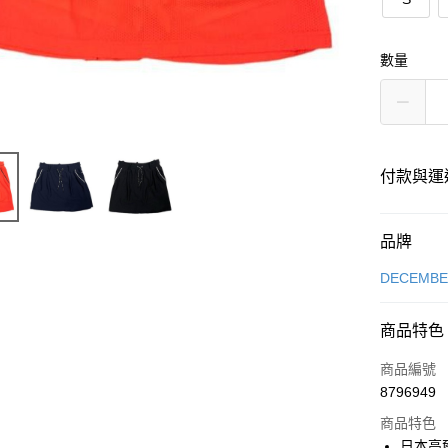
數量
付款與運
付款方式
品牌
信用卡一
DECEMB
超商取貨
商品特色
LINE Pay
商品編號
全盈+PAY
8796949
商品特色
日本高