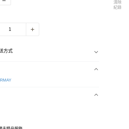
清除
紀錄
送方式
次付款
ERMAY
付款
爾夫精品服飾