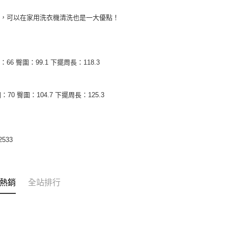
皺，可以在家用洗衣機清洗也是一大優點！
：66 臀圍：99.1 下擺周長：118.3
：70 臀圍：104.7 下擺周長：125.3
2533
熱銷
全站排行