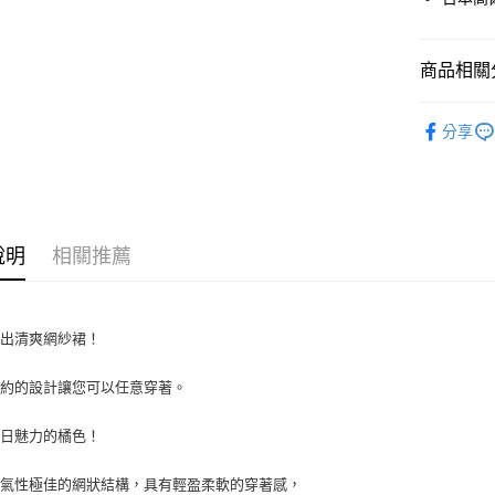
運送方式
全家取貨
商品相關分
每筆NT$6
DECEMB
付款後全
分享
每筆NT$6
7-11取貨
每筆NT$6
說明
相關推薦
付款後7-1
每筆NT$6
宅配
推出清爽網紗裙！
每筆NT$6
簡約的設計讓您可以任意穿著。
夏日魅力的橘色！
透氣性極佳的網狀結構，具有輕盈柔軟的穿著感，