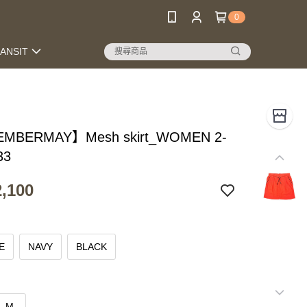
0
RANSIT
MBERMAY】Mesh skirt_WOMEN 2-
33
,100
E
NAVY
BLACK
M