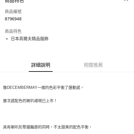
商品特色
LINE Pay
商品編號
全盈+PAY
8796948
運送方式
商品特色
全家取貨付款
日本高爾夫精品服飾
每筆NT$60
付款後全家取貨
每筆NT$60
詳細說明
相關推薦
7-11取貨付款
每筆NT$60
像DECEMBERMAY一樣的色彩平衡了運動感，
付款後7-11取貨
層次感配色的喇叭裙現已上市！
每筆NT$60
宅配
每筆NT$60
具有喇叭形聚攏輪廓的同時，不太甜美的配色平衡，