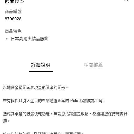
商品特色
LINE Pay
商品編號
全盈+PAY
8796928
運送方式
商品特色
全家取貨付款
日本高爾夫精品服飾
每筆NT$60
付款後全家取貨
每筆NT$60
詳細說明
相關推薦
7-11取貨付款
每筆NT$60
以地質金屬圖案表現星形圖案的圖形。
付款後7-11取貨
帶有個性且引人注目的單調通體圖案的 Polo 衫將成為主角。
每筆NT$60
宅配
憑藉其卓越的吸濕快乾功能，無論您活躍還是放鬆，都能讓您保持乾爽舒
每筆NT$60
適。