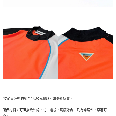
“時尚與運動的融合” 以啞光質感打造優雅氣質。
環保材料，可阻擋紫外線，防止透視，觸感涼爽，具有伸展性，穿著舒