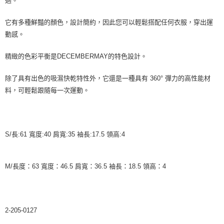
適。
它有多種鮮豔的顏色，設計簡約，因此您可以輕鬆搭配任何衣服，穿出運
動感。
精緻的色彩平衡是DECEMBERMAY的特色設計。
除了具有出色的吸濕快乾特性外，它還是一種具有 360° 彈力的高性能材
料，可輕鬆跟隨每一次運動。
S/長:61 寬度:40 肩寬:35 袖長:17.5 領高:4
M/長度：63 寬度：46.5 肩寬：36.5 袖長：18.5 領高：4
2-205-0127