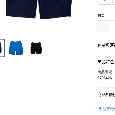
數量
付款與運
付款方式
商品特色
信用卡一
商品編號
8796426
超商取貨
LINE Pay
商品相關分
全盈+PAY
DECEMB
分享