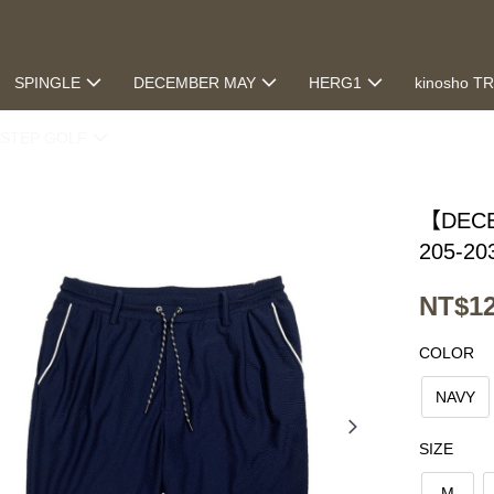
SPINGLE
DECEMBER MAY
HERG1
kinosho T
STEP GOLF
【DECE
205-20
NT$12
COLOR
NAVY
SIZE
M