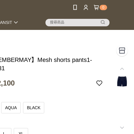
0
RANSIT
MBERMAY】Mesh shorts pants1-
31
,100
AQUA
BLACK
L
XL