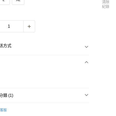
清除
紀錄
送方式
次付款
付款
類 (1)
ERMAY
MEN
PANTS
客服