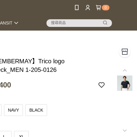
0
RANSIT
MBERMAY】Trico logo
ck_MEN 1-205-0126
400
NAVY
BLACK
L
XL