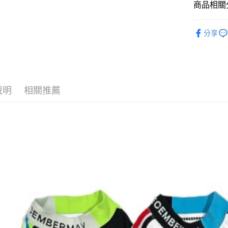
運送方式
商品相關分
全家取貨
DECEMB
分享
每筆NT$6
付款後全
每筆NT$6
7-11取貨
說明
相關推薦
每筆NT$6
付款後7-1
每筆NT$6
宅配
每筆NT$6