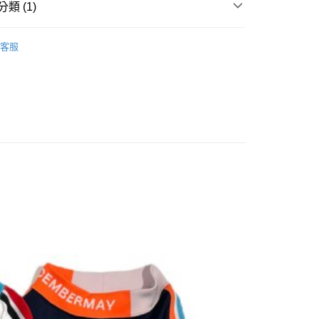
類 (1)
付款
ERMAY
MEN
TOPS
客服
0
家取貨
0
付款
0
1取貨
0
0