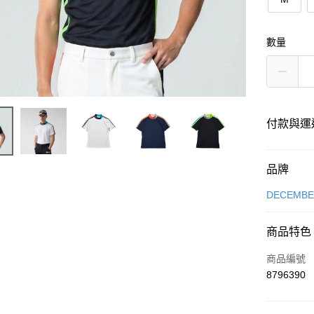
數量
付款與運
付款方式
品牌
信用卡一
DECEMB
超商取貨
商品特色
LINE Pay
商品編號
全盈+PAY
8796390