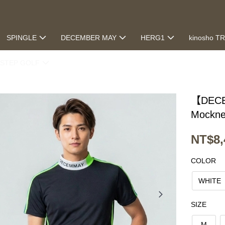
SPINGLE
DECEMBER MAY
HERG1
kinosho T
STEP GOLF
【DECE
Mockne
NT$8,
COLOR
WHITE
SIZE
M