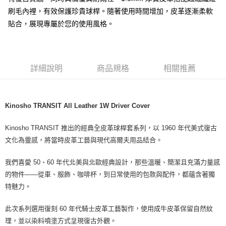
每筆NT$60
刷毛內裡，有效保護珍貴球桿。隨著使用時間增加，皮革逐漸柔軟
宅配
貼合，展現專屬於您的使用風格。
每筆NT$60
詳細說明
商品規格
相關推薦
Kinosho TRANSIT All Leather 1W Driver Cover
Kinosho TRANSIT 推出的經典全皮革球桿套系列，以 1960 年代美式復古
文化為靈感，將當時皮革工藝與現代高爾夫用品結合。
我們喜愛 50、60 年代北美與北歐經典設計，那些溫暖、簡潔且充滿力量感
的物件——從車、服飾、咖啡杯，到日常使用的包款與配件，都蘊含著獨
特魅力。
此次系列選用復刻 60 年代騎士皮革工藝製作，使用成牛皮革保留自然紋
理，並以染料噴塗方式呈現復古外觀。