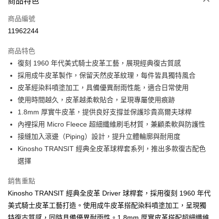
商品特色
LINE Pay
商品編號
Apple Pay
11962244
街口支付
商品特色
全盈+PAY
復刻 1960 年代美式騎士皮革工藝，展現經典復古質感
ATM付款
採用成牛皮革製作，保留天然皮革紋理，每件皆具獨特風合
皮革經染料噴塗加工，具備優異耐雨性能，適合日常使用
運送方式
使用時間越久，皮革越柔軟貼合，呈現專屬使用痕跡
1.8mm 厚實牛皮革，提供良好支撐並保護珍貴高爾夫球桿
全家取貨付款
內裡採用 Micro Fleece 超細纖維刷毛材質，兼顧柔軟與防護性
每筆NT$60
接縫加入滾邊（Piping）設計，提升立體輪廓與耐用度
付款後全家取貨
Kinosho TRANSIT 經典全皮革球桿套系列，推出多款復古配色
每筆NT$60
選擇
7-11取貨付款
銷售重點
每筆NT$60
Kinosho TRANSIT 經典全皮革 Driver 球桿套，採用復刻 1960 年代
美式騎士皮革工藝打造。使用成牛皮革搭配染料噴塗加工，呈現獨
付款後7-11取貨
特復古質感，同時具備優異耐雨性。1.8mm 厚實皮革搭配超細纖維