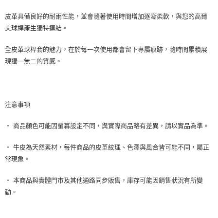
皮革具備良好的耐雨性能，並會隨著使用時間增加逐漸柔軟，與您的高爾
夫球桿產生獨特連結。
全皮革球桿套的魅力，在於每一次使用都會留下專屬痕跡，隨時間累積展
現獨一無二的質感。
注意事項
‧ 商品顏色可能因螢幕設定不同，與實際商品略有差異，請以實品為準。
‧ 牛皮為天然素材，每件商品的皮革紋理、色澤與風合皆可能不同，屬正
常現象。
‧ 本商品與實體門市及其他通路同步販售，庫存可能因銷售狀況有所變
動。