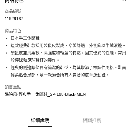
商品特色
LINE Pay
商品編號
全盈+PAY
11929167
運送方式
商品特色
全家取貨付款
日本手工休閒鞋
每筆NT$60
這款經典鞋款採用袋鼠皮製成，穿著舒適，外側飾以牛絨滾邊。
袋鼠皮兼具柔軟、高強度和輕盈的特點，因其優異的性能，常用
付款後全家取貨
於棒球和足球鞋釘的製作。
每筆NT$60
經典的側邊線條貫穿簡潔的鞋型，為其增添了標誌性風格。鞋面
7-11取貨付款
輕柔貼合足部，是一款適合所有人穿​​著的皮革運動鞋。
每筆NT$60
銷售重點
付款後7-11取貨
學院風·經典手工休閒鞋_SP-198-Black-MEN
每筆NT$60
宅配
每筆NT$60
詳細說明
相關推薦