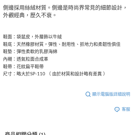
側邊採用絲絨材質。側邊是時尚界常見的細節設計，
外觀經典，歷久不衰。
鞋面：袋鼠皮，外層飾以牛絨
鞋底：天然橡膠材質，彈性、耐用性、抓地力和柔韌性俱佳
鞋墊：彈性柔軟的乳膠海綿
內襯：透氣粒面合成革
鞋帶：花紋扁平鞋帶
尺寸：略大於SP-110 （ 由於材質和設計略有差異 ）
顯示電腦版詳細說明
客服
商品相關分類 (1)