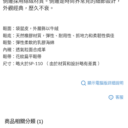
側邊採用絲絨材質。側邊是時尚界常見的細節設計，
外觀經典，歷久不衰。
鞋面：袋鼠皮，外層飾以牛絨
鞋底：天然橡膠材質，彈性、耐用性、抓地力和柔韌性俱佳
鞋墊：彈性柔軟的乳膠海綿
內襯：透氣粒面合成革
鞋帶：花紋扁平鞋帶
尺寸：略大於SP-110 （ 由於材質和設計略有差異 ）
顯示電腦版詳細說明
客服
商品相關分類 (1)