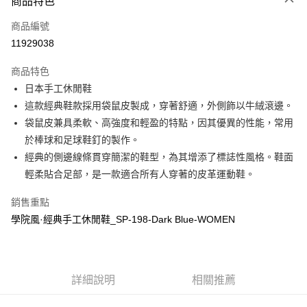
商品特色
LINE Pay
商品編號
全盈+PAY
11929038
運送方式
商品特色
全家取貨付款
日本手工休閒鞋
每筆NT$60
這款經典鞋款採用袋鼠皮製成，穿著舒適，外側飾以牛絨滾邊。
袋鼠皮兼具柔軟、高強度和輕盈的特點，因其優異的性能，常用
付款後全家取貨
於棒球和足球鞋釘的製作。
每筆NT$60
經典的側邊線條貫穿簡潔的鞋型，為其增添了標誌性風格。鞋面
7-11取貨付款
輕柔貼合足部，是一款適合所有人穿​​著的皮革運動鞋。
每筆NT$60
銷售重點
付款後7-11取貨
學院風·經典手工休閒鞋_SP-198-Dark Blue-WOMEN
每筆NT$60
宅配
每筆NT$60
詳細說明
相關推薦