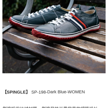
Dark Blue
-
WO
MEN
SP-198-
【SPINGLE】