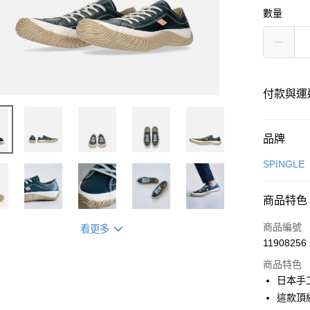
數量
付款與運
付款方式
品牌
信用卡一
SPINGLE
超商取貨
商品特色
LINE Pay
商品編號
看更多
Apple Pay
11908256
商品特色
街口支付
日本手
悠遊付
這款頂