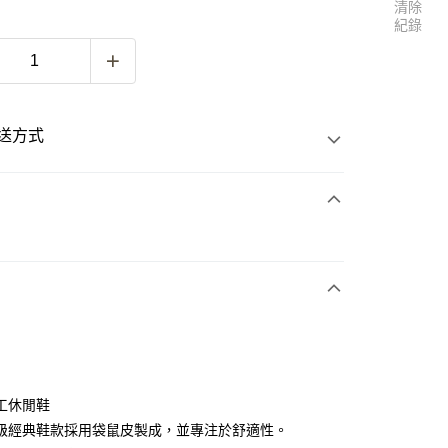
清除
紀錄
送方式
次付款
付款
工休閒鞋
級經典鞋款採用袋鼠皮製成，並專注於舒適性。