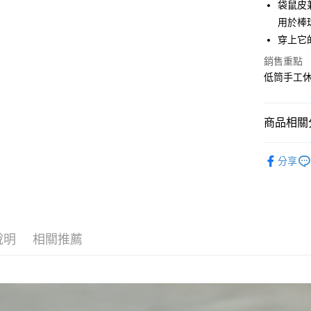
袋鼠皮
全盈+PAY
用於棒
ATM付款
穿上它
銷售重點
低筒手工休閒鞋
運送方式
全家取貨
每筆NT$6
商品相關分
付款後全
SPINGLE
分享
每筆NT$6
7-11取貨
每筆NT$6
付款後7-1
說明
相關推薦
每筆NT$6
宅配
每筆NT$6