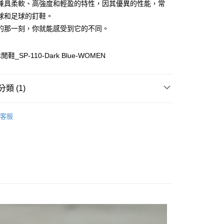
兼具柔軟、高強度和輕盈的特性，因其優異的性能，常
球和足球的釘鞋。
的那一刻，你就能感受到它的不同。
_SP-110-Dark Blue-WOMEN
付款
0
類 (1)
家取貨
WOMEN
Sneakers｜休閒鞋
客服
0
付款
0
1取貨
0
0