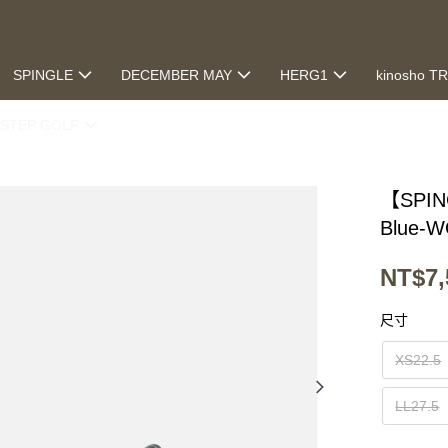
SPINGLE
DECEMBER MAY
HERG1
kinosho T
STEP GOLF
【SPI
Blue-
NT$7,
尺寸
XS22.5
LL27.5