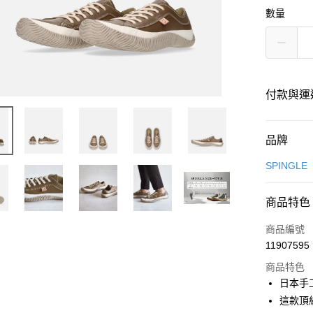
數量
付款與運
付款方式
品牌
信用卡一
SPINGLE
超商取貨
商品特色
LINE Pay
商品編號
全盈+PAY
11907595
商品特色
日本手
運送方式
這款頂