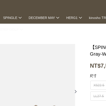
SPINGLE
DECEMBER MAY
HERG1
kinosho T
STEP GOLF
【SPI
Gray-
NT$7,
尺寸
XS22.5
LL27.5