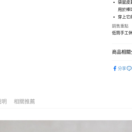
全家取貨
袋鼠皮
每筆NT$6
用於棒
穿上它
付款後全
銷售重點
每筆NT$6
低筒手工休閒鞋
7-11取貨
每筆NT$6
商品相關分
付款後7-1
SPINGLE
每筆NT$6
分享
宅配
每筆NT$6
說明
相關推薦