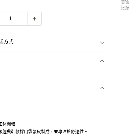
清除
紀錄
送方式
次付款
付款
工休閒鞋
級經典鞋款採用袋鼠皮製成，並專注於舒適性。