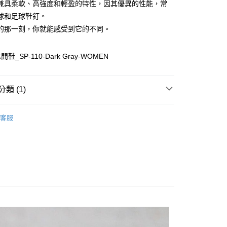
付款
兼具柔軟、高強度和輕盈的特性，因其優異的性能，常
0
球和足球鞋釘。
的那一刻，你就能感受到它的不同。
家取貨
0
_SP-110-Dark Gray-WOMEN
付款
0
類 (1)
1取貨
WOMEN
Sneakers｜休閒鞋
0
客服
0