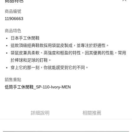
商品特色
LINE Pay
商品編號
Apple Pay
11906663
街口支付
商品特色
悠遊付
日本手工休閒鞋
全盈+PAY
這款頂級經典鞋款採用袋鼠皮製成，並專注於舒適性。
袋鼠皮兼具柔軟、高強度和輕盈的特性，因其優異的性能，常用
ATM付款
於棒球和足球的釘鞋。
穿上它的那一刻，你就能感受到它的不同。
運送方式
全家取貨付款
銷售重點
低筒手工休閒鞋_SP-110-Ivory-MEN
每筆NT$60
付款後全家取貨
每筆NT$60
詳細說明
相關推薦
7-11取貨付款
每筆NT$60