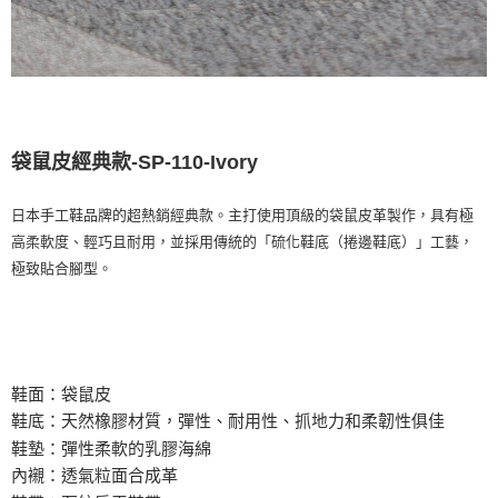
袋鼠皮經典款-SP-110-Ivory
日本手工鞋品牌的超熱銷經典款。主打使用頂級的袋鼠皮革製作，具有極
高柔軟度、輕巧且耐用，並採用傳統的「硫化鞋底（捲邊鞋底）」工藝，
極致貼合腳型。
鞋面：袋鼠皮
鞋底
：天然橡膠材質，彈性、耐用性、抓地力和柔韌性俱佳
鞋墊：彈性柔軟的乳膠海綿
內襯：透氣粒面合成革