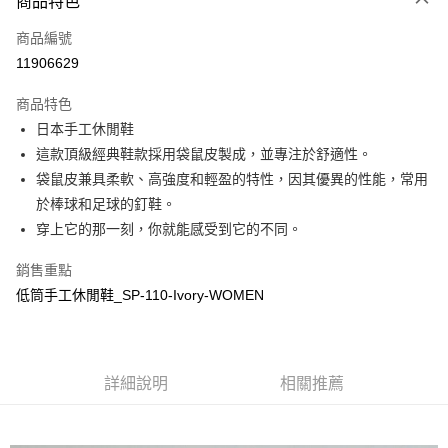
商品特色
LINE Pay
商品編號
Apple Pay
11906629
街口支付
商品特色
悠遊付
日本手工休閒鞋
全盈+PAY
這款頂級經典鞋款採用袋鼠皮製成，並專注於舒適性。
袋鼠皮兼具柔軟、高強度和輕盈的特性，因其優異的性能，常用
ATM付款
於棒球和足球的釘鞋。
穿上它的那一刻，你就能感受到它的不同。
運送方式
全家取貨付款
銷售重點
低筒手工休閒鞋_SP-110-Ivory-WOMEN
每筆NT$60
付款後全家取貨
每筆NT$60
詳細說明
相關推薦
7-11取貨付款
每筆NT$60