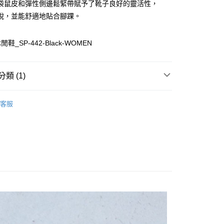
袋鼠皮和彈性側邊鬆緊帶賦予了靴子良好的靈活性，
脫，並能舒適地貼合腳踝。
鞋_SP-442-Black-WOMEN
付款
類 (1)
0
WOMEN
Sneakers｜休閒鞋
客服
家取貨
0
付款
0
1取貨
0
0