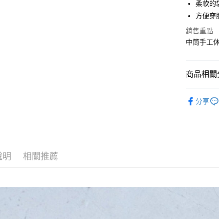
柔軟的
全盈+PAY
方便穿
ATM付款
銷售重點
中筒手工休閒
運送方式
全家取貨
商品相關分
每筆NT$6
SPINGLE
分享
付款後全
每筆NT$6
7-11取貨
每筆NT$6
說明
相關推薦
付款後7-1
每筆NT$6
宅配
每筆NT$6