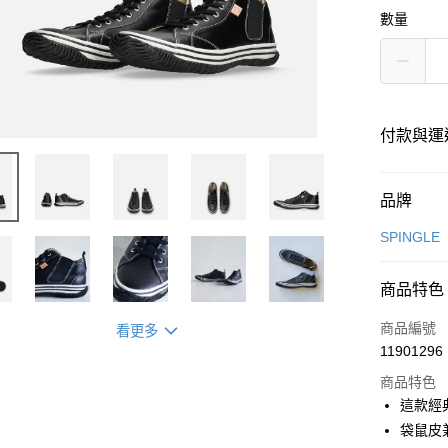
數量
付款與運
付款方式
品牌
信用卡一
SPINGLE
超商取貨
商品特色
LINE Pay
商品編號
看更多
Apple Pay
11901296
商品特色
街口支付
這款經
悠遊付
袋鼠皮