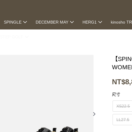
SPINGLE
DECEMBER MAY
HERG1
kinosho T
STEP GOLF
【SPIN
WOME
NT$8,
尺寸
XS22.5
LL27.5