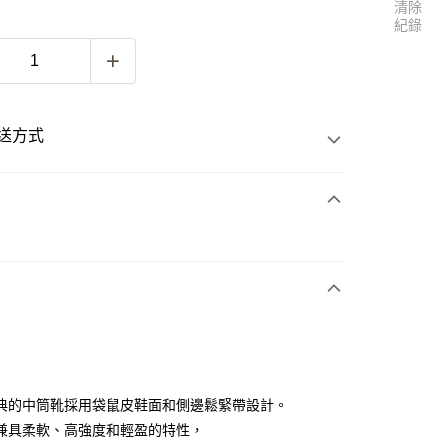
清除
紀錄
送方式
次付款
付款
典的中筒靴採用袋鼠皮鞋面和側邊鬆緊帶設計。
兼具柔軟、高強度和輕盈的特性，