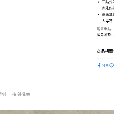
全家取貨
三點式
每筆NT$6
也能保
憑藉其
付款後全
人穿著
每筆NT$6
銷售重點
7-11取貨
魔鬼氈款·手工
每筆NT$6
付款後7-1
商品相關分
每筆NT$6
SPINGLE
宅配
分享
每筆NT$6
說明
相關推薦