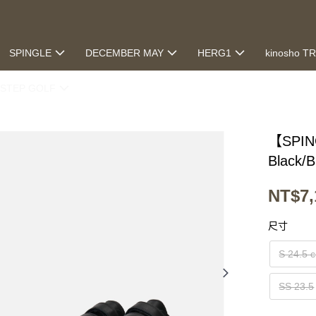
SPINGLE
DECEMBER MAY
HERG1
kinosho T
STEP GOLF
【SPI
Black/
NT$7,
尺寸
S 24.5 
SS 23.5