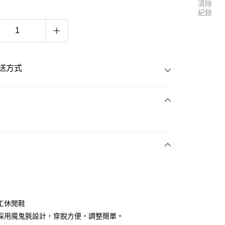
清除
紀錄
送方式
次付款
付款
工休閒鞋
採用魔鬼氈設計，穿脫方便，調整簡單。