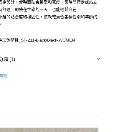
付款
固定設計，使鞋面貼合腳型和寬度，長時間行走或站立
0
持舒適，即使在忙碌的一天，也能輕鬆自在。
卓越的貼合度和穩固性，這款鞋適合各種性別和年齡的
家取貨
。
0
付款
休閒鞋_SP-211-Black/Black-WOMEN
0
1取貨
類 (1)
0
WOMEN
Sneakers｜休閒鞋
客服
0