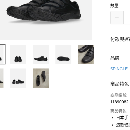
數量
付款與運
付款方式
品牌
信用卡一
SPINGLE
超商取貨
商品特色
LINE Pay
商品編號
全盈+PAY
11890082
商品特色
日本手
運送方式
這款鞋