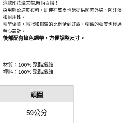
這款印花漁夫帽,
時尚百搭！
採用輕盈速乾布料，即使在盛夏也能提供防紫外線、防汗漬
和耐用性。
帽型優美，帽冠和帽簷的比例恰到好處，帽簷的弧度也經過
精心設計。
後部配有撞色繩帶，方便調整尺寸。
材質：100% 聚酯纖維
裡料：100% 聚酯纖維
頭圍
59公分