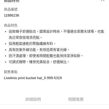
商品特色
LINE Pay
商品編號
全盈+PAY
11886236
運送方式
商品特色
全家取貨付款
這款帽子舒適貼合，圖案設計時尚，不僅適合高爾夫球場，也能
每筆NT$60
為日常穿搭增添亮點。
採用輕盈速乾的聚酯纖維布料，
付款後全家取貨
具有防紫外線功能，有效抵禦有害光線。
每筆NT$60
防汗漬處理，即使長時間配戴也能保持潔淨如新。
7-11取貨付款
可調式帽帶，確保完美貼合，舒適無比。
每筆NT$60
銷售重點
付款後7-11取貨
Livelimix print bucket hat_3-999-5319
每筆NT$60
宅配
每筆NT$60
詳細說明
相關推薦