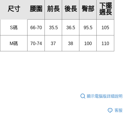
下擺
腰圍
尺寸
前長
後長
臀部
週長
S碼
66-70
35.5
36.5
95.5
105
M碼
70-74
37
38
100
110
顯示電腦版詳細說明
客服