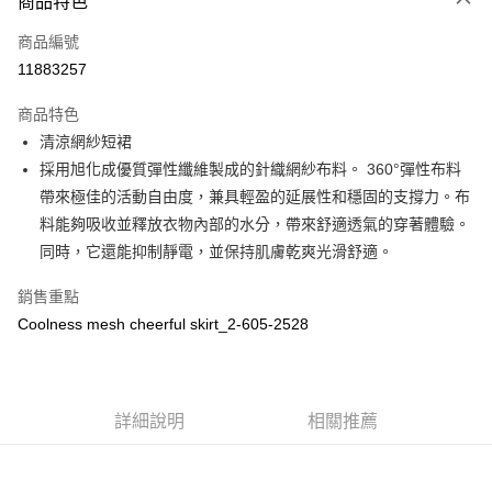
商品特色
LINE Pay
商品編號
Apple Pay
11883257
街口支付
商品特色
悠遊付
清涼網紗短裙
全盈+PAY
採用旭化成優質彈性纖維製成的針織網紗布料。 360°彈性布料
帶來極佳的活動自由度，兼具輕盈的延展性和穩固的支撐力。布
ATM付款
料能夠吸收並釋放衣物內部的水分，帶來舒適透氣的穿著體驗。
同時，它還能抑制靜電，並保持肌膚乾爽光滑舒適。
運送方式
全家取貨付款
銷售重點
Coolness mesh cheerful skirt_2-605-2528
每筆NT$60
付款後全家取貨
每筆NT$60
詳細說明
相關推薦
7-11取貨付款
每筆NT$60