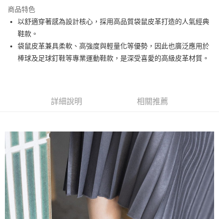
LINE Pay
商品特色
Apple Pay
以舒適穿著感為設計核心，採用高品質袋鼠皮革打造的人氣經典
鞋款。
街口支付
袋鼠皮革兼具柔軟、高強度與輕量化等優勢，因此也廣泛應用於
悠遊付
棒球及足球釘鞋等專業運動鞋款，是深受喜愛的高級皮革材質。
全盈+PAY
ATM付款
詳細說明
相關推薦
運送方式
全家取貨付款
每筆NT$60
付款後全家取貨
每筆NT$60
7-11取貨付款
每筆NT$60