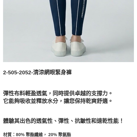
2-505-2052-清涼網眼緊身褲
彈性布料輕盈透氣，同時提供卓越的支撐力。
它能夠吸收並釋放水分，讓您保持乾爽舒適。
體驗其出色的透氣性、彈性、抗皺性和速乾性能！
材質：80% 聚酯纖維， 20% 聚氨酯