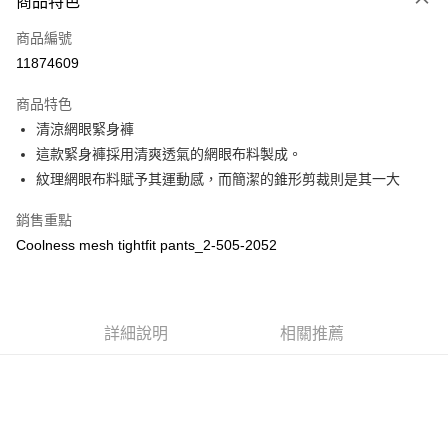
商品特色
LINE Pay
商品編號
Apple Pay
11874609
街口支付
商品特色
全盈+PAY
清涼網眼緊身褲
ATM付款
這款緊身褲採用清爽透氣的網眼布料製成。
紋理網眼布料賦予其運動感，而簡潔的錐形剪裁則是其一大
運送方式
銷售重點
全家取貨付款
Coolness mesh tightfit pants_2-505-2052
每筆NT$60
付款後全家取貨
每筆NT$60
詳細說明
相關推薦
7-11取貨付款
每筆NT$60
付款後7-11取貨