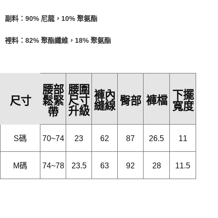
副料：90% 尼龍，10% 聚氨酯
裡料：82% 聚酯纖維，18% 聚氨酯
腰圍
腰部
褲內
下擺
尺寸
褲檔
尺寸
臀部
鬆緊
縫線
寬度
升級
帶
S碼
70~74
23
62
87
26.5
11
M碼
74~78
23.5
63
92
28
11.5