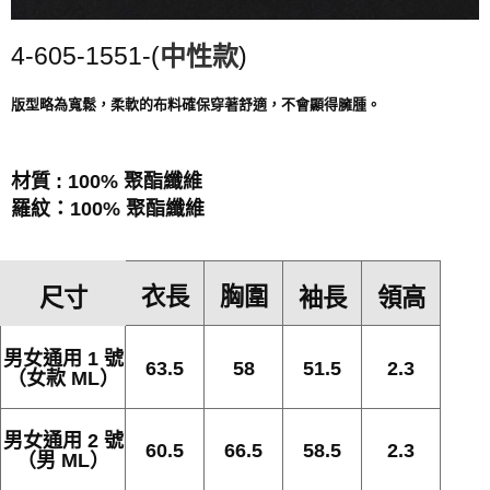
中性款
)
4-605-1551-(
版型略為寬鬆，柔軟的布料確保穿著舒適，不會顯得臃腫。
材質 : 100% 聚酯纖維
羅紋：100% 聚酯纖維
衣長
胸圍
尺寸
袖長
領高
男女通用 1 號
63.5
58
51.5
2.3
（女款 ML）
男女通用 2 號
60.5
66.5
58.5
2.3
（男 ML）