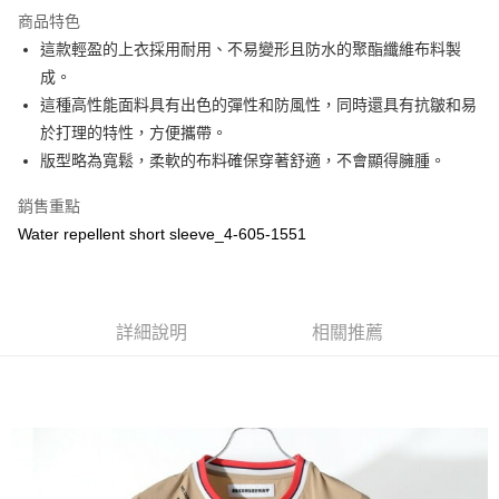
LINE Pay
商品特色
Apple Pay
這款輕盈的上衣採用耐用、不易變形且防水的聚酯纖維布料製
成。
街口支付
這種高性能面料具有出色的彈性和防風性，同時還具有抗皺和易
悠遊付
於打理的特性，方便攜帶。
版型略為寬鬆，柔軟的布料確保穿著舒適，不會顯得臃腫。
全盈+PAY
銷售重點
ATM付款
Water repellent short sleeve_4-605-1551
運送方式
全家取貨付款
每筆NT$60
詳細說明
相關推薦
付款後全家取貨
每筆NT$60
7-11取貨付款
每筆NT$60