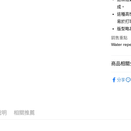
悠遊付
成。
這種高
全盈+PAY
易於打
ATM付款
版型略
銷售重點
Water repe
運送方式
全家取貨
每筆NT$6
商品相關分
付款後全
DECEMB
分享
每筆NT$6
7-11取貨
每筆NT$6
付款後7-1
說明
相關推薦
每筆NT$6
宅配