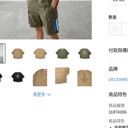
數量
付款與運
付款方式
品牌
信用卡一
DECEMB
超商取貨
商品特色
看更多
LINE Pay
商品編號
Apple Pay
11874265
商品特色
街口支付
這款輕