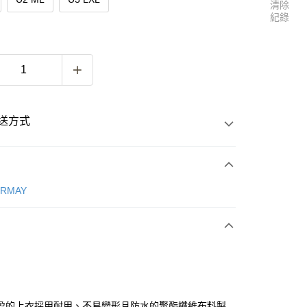
清除
紀錄
送方式
次付款
ERMAY
付款
盈的上衣採用耐用、不易變形且防水的聚酯纖維布料製