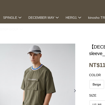
SPINGLE
DECEMBER MAY
HERG1
kinosho T
STEP GOLF
【DECEM
sleeve
NT$11
COLOR
Beige
SIZE
U1 ML