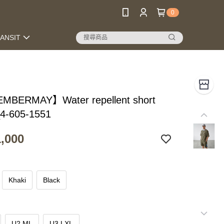
0
RANSIT
BERMAY】Water repellent short
_4-605-1551
,000
Khaki
Black
U2 ML
U3 LXL