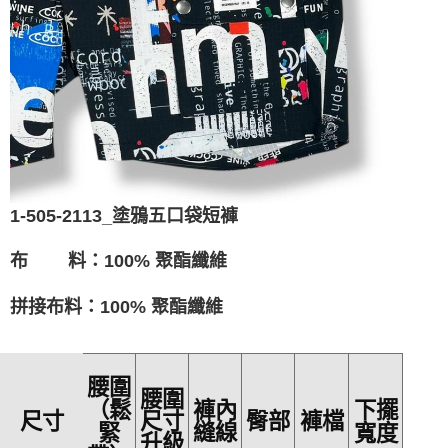
1-505-2113_塗鴉五口袋短褲
布 料：100% 聚酯纖維
拼接布料：100% 聚酯纖維
腰圍
腰圍
褲內
下擺
（鬆
尺寸
褲檔
尺寸
臀部
縫線
寬度
緊
升級