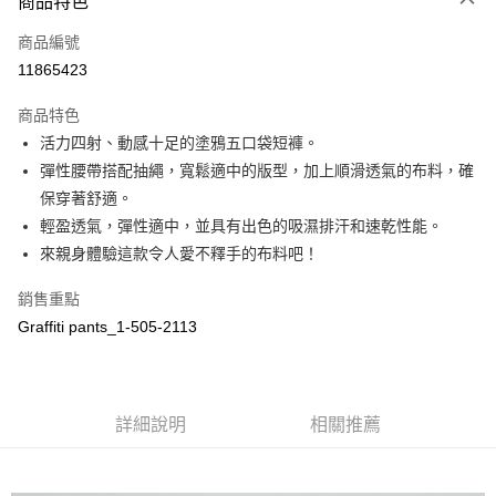
商品特色
LINE Pay
商品編號
Apple Pay
11865423
街口支付
商品特色
悠遊付
活力四射、動感十足的塗鴉五口袋短褲。
全盈+PAY
彈性腰帶搭配抽繩，寬鬆適中的版型，加上順滑透氣的布料，確
保穿著舒適。
ATM付款
輕盈透氣，彈性適中，並具有出色的吸濕排汗和速乾性能。
來親身體驗這款令人愛不釋手的布料吧！
運送方式
全家取貨付款
銷售重點
Graffiti pants_1-505-2113
每筆NT$60
付款後全家取貨
每筆NT$60
詳細說明
相關推薦
7-11取貨付款
每筆NT$60