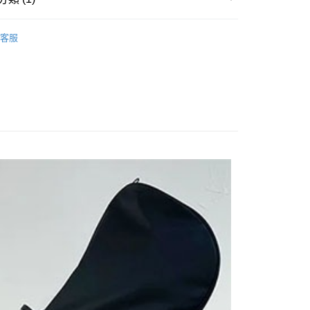
球袋
客服
付款
0
家取貨
0
付款
0
1取貨
0
0