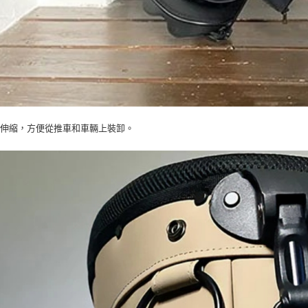
可伸縮，方便從推車和車輛上裝卸。