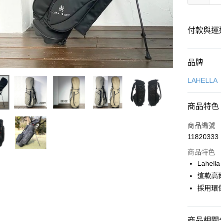
付款與運
付款方式
品牌
信用卡一
LAHELLA
超商取貨
商品特色
LINE Pay
商品編號
Apple Pay
11820333
商品特色
街口支付
Lahel
悠遊付
這款高
採用環
全盈+PAY
ATM付款
商品相關分