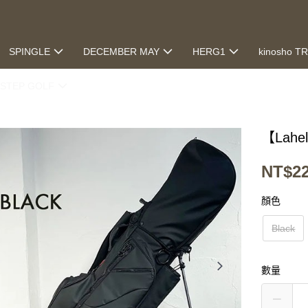
SPINGLE
DECEMBER MAY
HERG1
kinosho T
STEP GOLF
【Lahel
NT$22
顏色
Black
數量