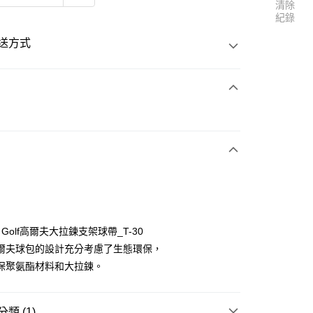
清除
紀錄
送方式
次付款
付款
la Golf高爾夫大拉鍊支架球帶_T-30
爾夫球包的設計充分考慮了生態環保，
保聚氨酯材料和大拉鍊。
類 (1)