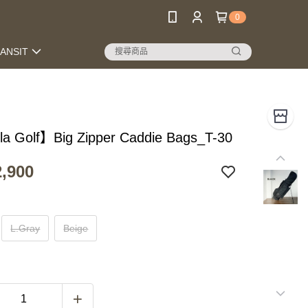
0
RANSIT
la Golf】Big Zipper Caddie Bags_T-30
,900
L.Gray
Beige