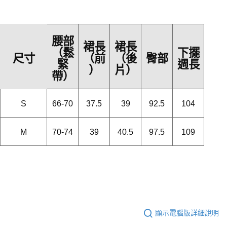
腰部
裙長
裙長
下擺
（鬆
尺寸
臀部
（前
（後
週長
緊
）
片）
帶）
S
66-70
37.5
39
92.5
104
M
70-74
39
40.5
97.5
109
顯示電腦版詳細說明