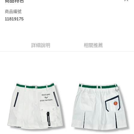
商品特色
LINE Pay
商品編號
Apple Pay
11819175
街口支付
悠遊付
全盈+PAY
詳細說明
相關推薦
ATM付款
運送方式
全家取貨付款
每筆NT$60
付款後全家取貨
每筆NT$60
7-11取貨付款
每筆NT$60