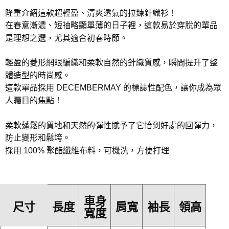
隆重介紹這款超輕盈、清爽透氣的拉鍊針織衫！
在春意漸濃、短袖略顯單薄的日子裡，這款易於穿脫的單品
是理想之選，尤其適合初春時節。
輕盈的菱形網眼編織和柔軟自然的針織質感，瞬間提升了整
體造型的時尚感。
這款單品採用 DECEMBERMAY 的標誌性配色，讓你成為眾
人矚目的焦點！
柔軟蓬鬆的質地和天然的彈性賦予了它恰到好處的回彈力，
防止變形和鬆垮。
採用 100% 聚酯纖維布料，可機洗，方便打理
車身
尺寸
長度
肩寬
袖長
領高
寬度