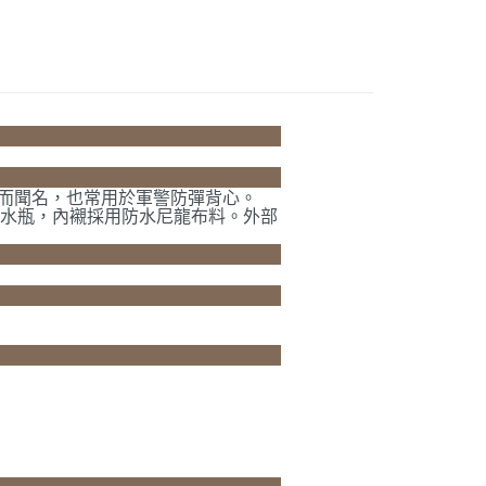
付款
0
家取貨
0
強度而聞名，也常用於軍警防彈背心。
納水瓶，內襯採用防水尼龍布料。外部
付款
0
1取貨
0
0