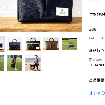
付款與運
付款方式
品牌
信用卡一
LAHELLA
超商取貨
商品特色
LINE Pay
商品編號
Apple Pay
11814700
街口支付
商品相關分
悠遊付
LAHELLA
全盈+PAY
分享
ATM付款