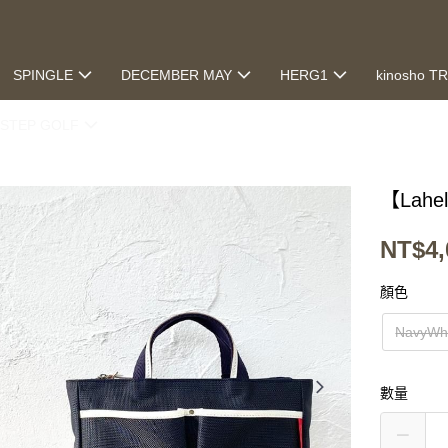
SPINGLE
DECEMBER MAY
HERG1
kinosho T
STEP GOLF
【Lahel
NT$4,
顏色
NavyWh
數量