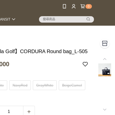
0
RANSIT
la Golf】CORDURA Round bag_L-505
000
ite
NavyRed
GrayWhite
BeigeCamel