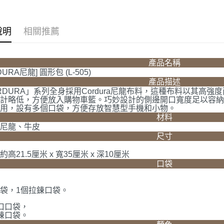
運送方式
說明
相關推薦
全家取貨
每筆NT$6
產品名稱
付款後全
DURA尼龍] 圓形包 (L-505)
產品描述
每筆NT$6
RDURA」系列全身採用Cordura尼龍布料，這種布料以其高
設計略低，方便放入購物車籃。巧妙設計的側邊開口寬度足以容
7-11取貨
實用，設有多個口袋，方便存放智慧型手機和小物。
每筆NT$6
材料
：尼龍、牛皮
付款後7-1
尺寸
每筆NT$6
高21.5厘米 x 寬35厘米 x 深10厘米
口袋
宅配
每筆NT$6
袋，1個拉鍊口袋。
：
口口袋，
鍊口袋。