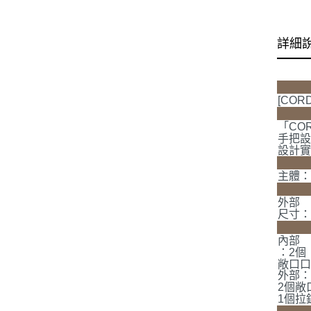
詳細
[COR
「CO
手把
設計
主體
外部
尺寸：約
內部
：2個
敞口口
外部
2個敞
1個拉