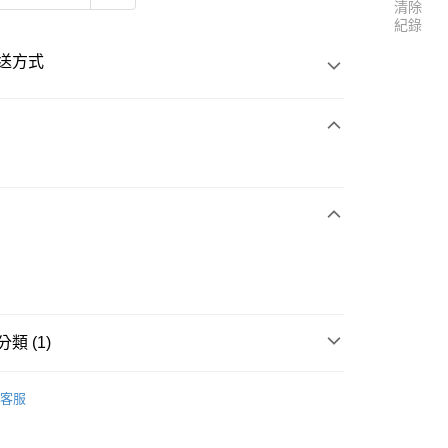
清除
紀錄
送方式
次付款
付款
類 (1)
其他配件用品
客服