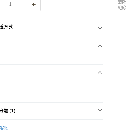
清除
紀錄
送方式
次付款
付款
類 (1)
球桿套
客服