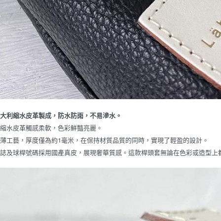
義大利縮水皮革製成，防水防雨，不易滲水。
利縮水皮革觸感柔軟，色彩鮮豔亮麗。
薄工藝，厚度僅為約1毫米，在保持材質品質的同時，實現了輕盈的設計。
標誌及球桿號碼採用國產真皮，展現奢華質感。這款桿頭套無論在色彩或造型上