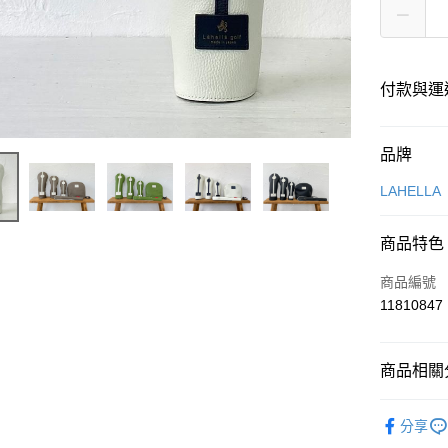
付款與運
付款方式
品牌
信用卡一
LAHELLA
超商取貨
商品特色
LINE Pay
商品編號
Apple Pay
11810847
街口支付
商品相關分
悠遊付
LAHELLA
全盈+PAY
分享