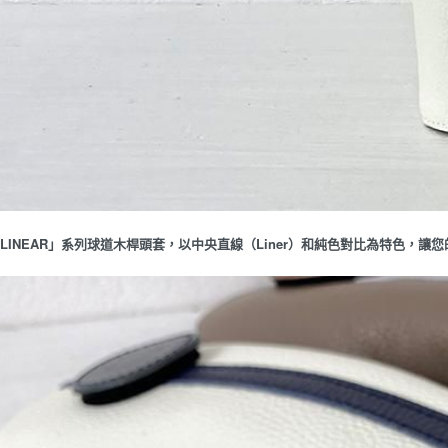
LINEAR」系列球道木桿頭套，以中央直線（Liner）和純色對比為特色，讓