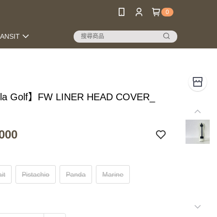
0
RANSIT
lla Golf】FW LINER HEAD COVER_
000
it
Pistachio
Panda
Marine