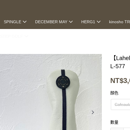
SPINGLE
DECEMBER MAY
HERG1
kinosho T
STEP GOLF
【Lahe
L-577
NT$3,
顏色
Cafeaula
數量