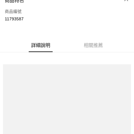
商品特色
LINE Pay
商品編號
Apple Pay
11793587
街口支付
悠遊付
全盈+PAY
詳細說明
相關推薦
ATM付款
運送方式
全家取貨付款
每筆NT$60
付款後全家取貨
每筆NT$60
7-11取貨付款
每筆NT$60