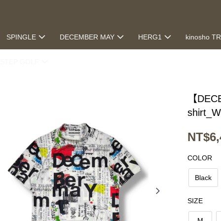
SPINGLE
DECEMBER MAY
HERG1
kinosho T
STEP GOLF
【DECE
shirt_
NT$6,
COLOR
Black
SIZE
M