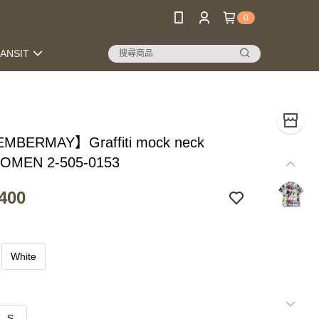
0
RANSIT
MBERMAY】Graffiti mock neck
WOMEN 2-505-0153
400
White
S