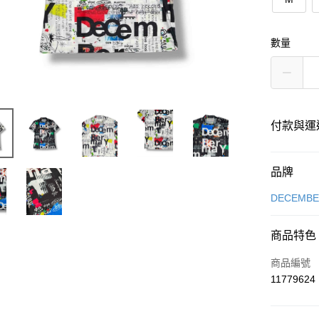
數量
付款與運
付款方式
品牌
信用卡一
DECEMB
超商取貨
商品特色
LINE Pay
商品編號
Apple Pay
11779624
街口支付