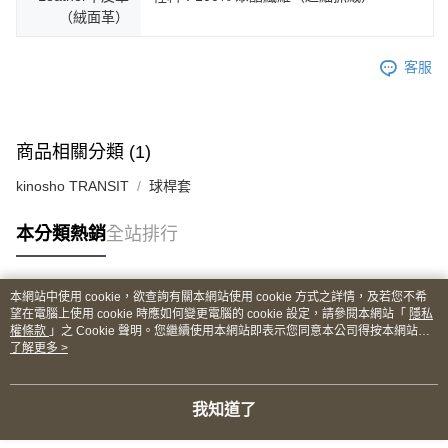
（絨面革）
客服
商品相關分類 (1)
kinosho TRANSIT
球桿套
本分類熱銷
全站排行
本網站中使用 cookie，欲查詢有關本網站使用 cookie 方式之詳情，及若您不希
熱門標籤
望在電腦上使用 cookie 時應如何變更電腦的 cookie 設定，請參閱本網站「
隱私
權條款
」之 Cookie 聲明。您繼續使用本網站即表示您同意本公司得按本網站使
用條款之 Cookie 聲明使用 cookie。
了解更多 >
我知道了