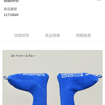
商品特色
LINE Pay
商品編號
Apple Pay
11713045
街口支付
全盈+PAY
ATM付款
詳細說明
商品規格
相關推薦
運送方式
全家取貨付款
每筆NT$60
付款後全家取貨
每筆NT$60
7-11取貨付款
每筆NT$60
付款後7-11取貨