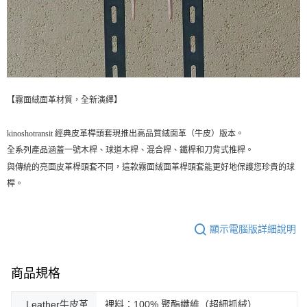
【霧面絨面革材質，全新演繹】
kinoshotransit 經典皮革桿頭套現推出高品質絨面革（牛皮）版本。
全系列產品涵蓋一號木桿、球道木桿、混合桿、鐵桿和刀背式推桿。
與傳統的亮面皮革桿頭套不同，這款霧面絨面革桿頭套能更好地保護您珍貴的球
桿。
顯示電腦版詳細說明
商品規格
Leather牛皮革
裡料：100% 聚酯纖維（超細抓絨）