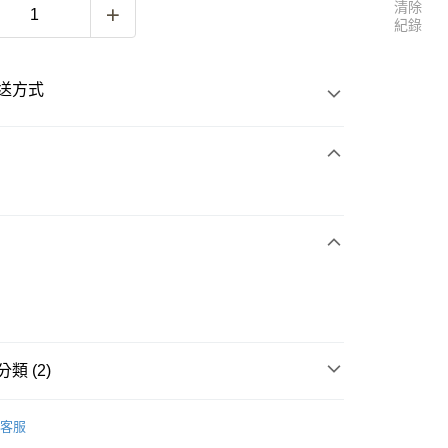
清除
紀錄
送方式
次付款
付款
類 (2)
WOMEN
Sneakers｜休閒鞋
客服
最新商品