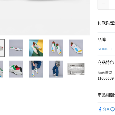
付款與運
付款方式
品牌
信用卡一
SPINGLE
超商取貨
商品特色
LINE Pay
商品編號
Apple Pay
11686689
街口支付
商品相關分
悠遊付
SPINGLE
全盈+PAY
分享
SPINGLE