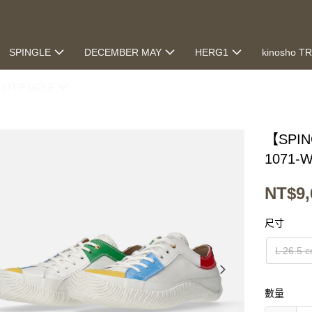
SPINGLE
DECEMBER MAY
HERG1
kinosho T
STEP GOLF
【SPI
1071-
NT$9,
尺寸
L 26.5 
數量