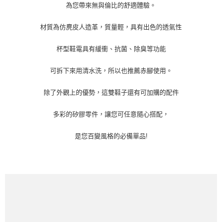
每筆NT$60
為您帶來無與倫比的舒適體驗。
宅配
材質為仿麂皮人造革，質量輕，具有出色的透氣性
每筆NT$60
杯型鞋電具有緩衝、抗菌、除臭等功能
可拆下來用清水洗，所以也推薦赤腳使用。
除了外觀上的優勢，這雙鞋子還有可加購的配件
多彩的矽膠零件，讓您可任意隨心搭配，
是您百變風格的必備單品!