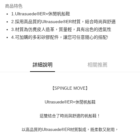
LINE Pay
商品特色
Apple Pay
1.Ultrasuede®ER×休閒帆船鞋
2.採用高品質的Ultrasuede®ER材質，結合時尚與舒適
街口支付
3.材質為仿麂皮人造革，質量輕，具有出色的透氣性
全盈+PAY
4.可加購的多彩矽膠配件，讓您可任意隨心的搭配!
ATM付款
運送方式
詳細說明
相關推薦
全家取貨付款
每筆NT$60
【SPINGLE MOVE】
付款後全家取貨
每筆NT$60
Ultrasuede®ER×休閒帆船鞋
7-11取貨付款
這雙結合了時尚與舒適的帆船鞋！
每筆NT$60
以高品質的Ultrasuede®ER材質製成，既柔軟又耐用，
付款後7-11取貨