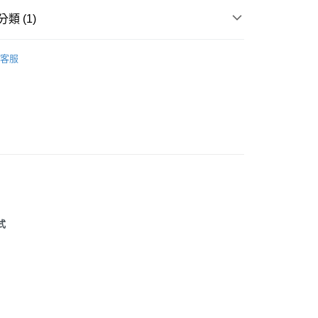
類 (1)
球袋
客服
0
式