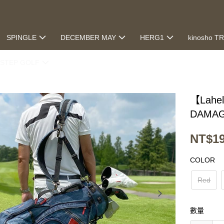
SPINGLE
DECEMBER MAY
HERG1
kinosho T
STEP GOLF
【Lahe
DAMAG
NT$19
COLOR
Red
數量