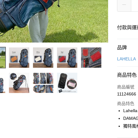
付款與運
付款方式
品牌
信用卡一
LAHELLA
LINE Pay
商品特色
Apple Pay
商品編號
街口支付
11124666
商品特色
悠遊付
Lahella
全盈+PAY
DAMA
獨特風
ATM付款