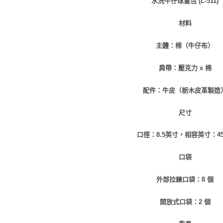
水洗牛仔球童包 (L-511)
材料
主體：棉（牛仔布）
肩帶：壓克力 x 棉
配件：牛皮（栃木皮革製造
尺寸
口徑：8.5英寸，相容英寸：45.
口袋
外部拉鍊口袋：8 個
開放式口袋：2 個