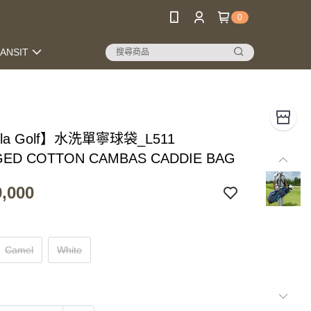
0
RANSIT
lla Golf】水洗單寧球袋_L511
ED COTTON CAMBAS CADDIE BAG
,000
Camel
White