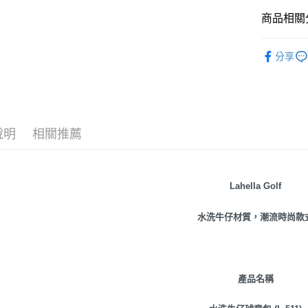
商品相關分
運送方式
LAHELLA
宅配
分享
每筆NT$6
說明
相關推薦
Lahella Golf
水洗牛仔材質，潮流時尚款
產品名稱