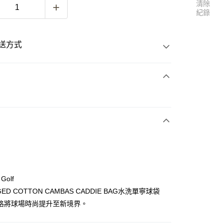
清除
紀錄
送方式
次付款
 Golf
GED COTTON CAMBAS CADDIE BAG水洗單寧球袋
格將球場時尚提升至新境界。