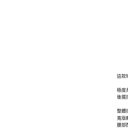
這款
極度
後擺
整體
寬版
腰部