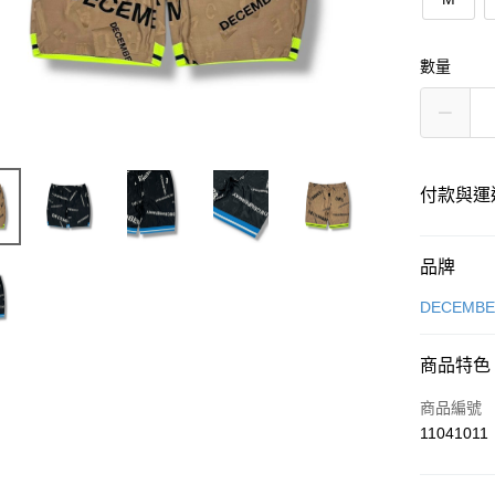
數量
付款與運
付款方式
品牌
信用卡一
DECEMB
超商取貨
商品特色
LINE Pay
商品編號
Apple Pay
11041011
街口支付