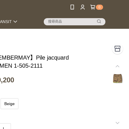
0
RANSIT
MBERMAY】Pile jacquard
_MEN 1-505-2111
,200
Beige
L