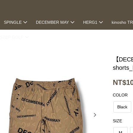
SPINGLE
DECEMBER MAY
HERG1
kinosho T
STEP GOLF
【DECE
shorts
NT$10
COLOR
Black
SIZE
M