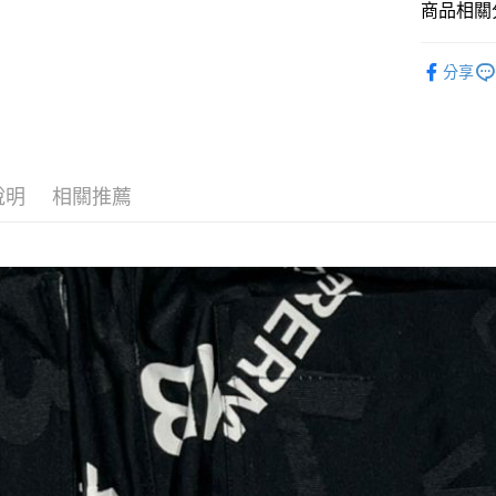
商品相關分
悠遊付
DECEMB
全盈+PAY
分享
ATM付款
運送方式
說明
相關推薦
全家取貨
每筆NT$6
付款後全
每筆NT$6
7-11取貨
每筆NT$6
付款後7-1
每筆NT$6
宅配