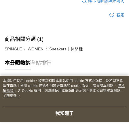
顯示電腦版詳細說明
客服
商品相關分類 (1)
SPINGLE
WOMEN
Sneakers｜休閒鞋
本分類熱銷
全站排行
本網站中使用 cookie，欲查詢有關本網站使用 cookie 方式之詳情，及若您不希
熱門標籤
望在電腦上使用 cookie 時應如何變更電腦的 cookie 設定，請參閱本網站「
隱私
權條款
」之 Cookie 聲明。您繼續使用本網站即表示您同意本公司得按本網站使
用條款之 Cookie 聲明使用 cookie。
了解更多 >
我知道了