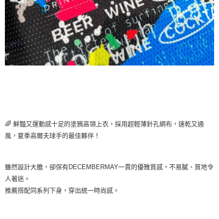
🌈 鮮豔又運動感十足的塗鴉高領上衣，採用超輕薄針孔網布，速乾又通
風，夏季高爾夫球手的最佳夥伴！
雖然設計大膽，卻保有DECEMBERMAY一貫的優雅質感，不易膩、質地令
人著迷。
推薦搭配同系列下身，穿出統一時尚感。