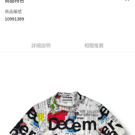
商品特色
LINE Pay
商品編號
Apple Pay
10991389
街口支付
悠遊付
全盈+PAY
詳細說明
相關推薦
ATM付款
運送方式
全家取貨付款
每筆NT$60
付款後全家取貨
每筆NT$60
7-11取貨付款
每筆NT$60