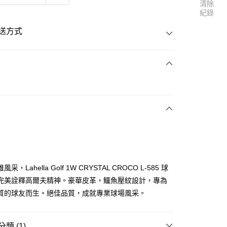
清除
紀錄
送方式
次付款
付款
采，Lahella Golf 1W CRYSTAL CROCO L-585 球
完美詮釋高爾夫精神。豪華皮革，鱷魚壓紋設計，專為
質的球友而生。絕佳品質，成就專業球場風采。
類 (1)