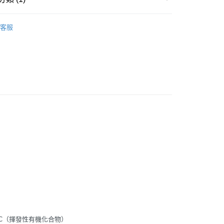
球桿套
客服
付款
0
家取貨
0
付款
0
1取貨
0
0
C（揮發性有機化合物）