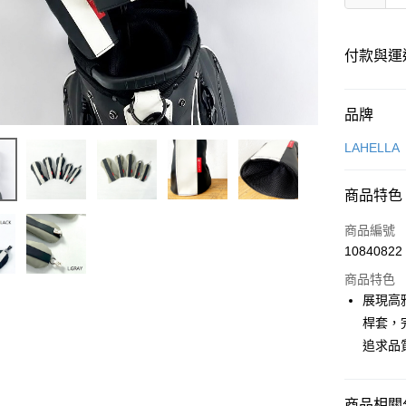
付款與運
付款方式
品牌
信用卡一
LAHELLA
超商取貨
商品特色
LINE Pay
商品編號
Apple Pay
10840822
商品特色
街口支付
展現高雅風
悠遊付
桿套，
追求品
全盈+PAY
ATM付款
商品相關分