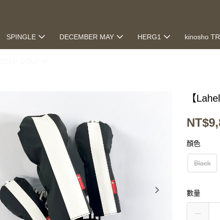
SPINGLE
DECEMBER MAY
HERG1
kinosho T
STEP GOLF
【Lahel
NT$9,
顏色
Black
數量