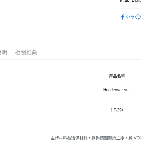
LAHELLA
運送方式
分享
全家取貨
每筆NT$6
付款後全
說明
相關推薦
每筆NT$6
7-11取貨
每筆NT$6
產品名稱
付款後7-1
Headcover set
每筆NT$6
宅配
（ T-29）
每筆NT$6
主體材料為環保材料，透過精簡製造工序，將 VO