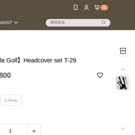
0
RANSIT
la Golf】Headcover set T-29
800
L.Gray