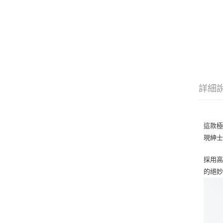
詳細
這款極
現紳
採用
的絕