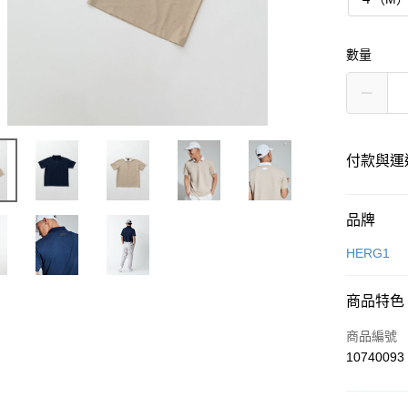
數量
付款與運
付款方式
品牌
信用卡一
HERG1
超商取貨
商品特色
LINE Pay
商品編號
Apple Pay
10740093
街口支付