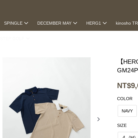
SPINGLE
DECEMBER MAY
HERG1
kinosho T
STEP GOLF
【HER
GM24P
NT$9,
COLOR
NAVY
SIZE
４（M