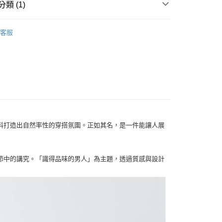
類 (1)
MEN
POLO
客服
付款
0
布料打造出自然率性的穿搭氛圍。正如其名，是一件能讓人展
家取貨
0
付款
節中的講究。「識得品味的男人」為主題，透過質感與設計
0
1取貨
0