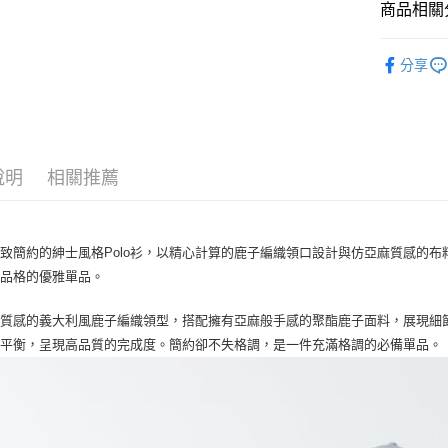
商品相關分
悠遊付
HERG1
全盈+PAY
分享
ATM付款
運送方式
說明
相關推薦
全家取貨
每筆NT$6
致簡約的紳士風格Polo衫，以精心計算的鹿子編織領口設計與仿亞麻質感的
付款後全
士品格的優雅單品。
每筆NT$6
7-11取貨
高質感的義大利風鹿子編織領型，搭配擁有亞麻般手感的聚酯鹿子面料，展現細
妙平衡，呈現高品質的完成度。簡約卻不失格調，是一件充滿格調的必備單品。
每筆NT$6
付款後7-1
每筆NT$6
宅配