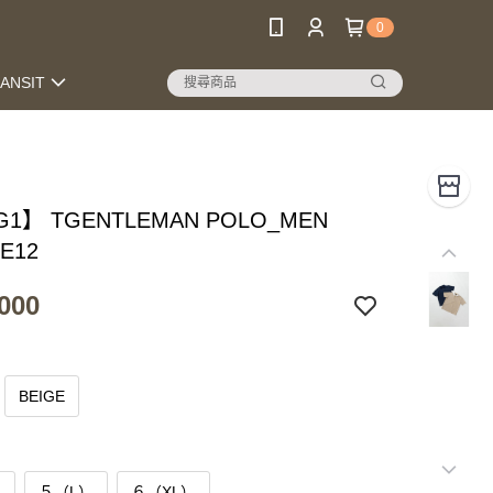
0
RANSIT
G1】 TGENTLEMAN POLO_MEN
E12
000
BEIGE
）
５（L）
６（XL）