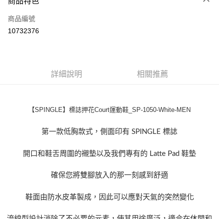
商品特色
LINE Pay
商品編號
Apple Pay
10732376
街口支付
悠遊付
全盈+PAY
詳細說明
相關推薦
ATM付款
【SPINGLE】標誌押花Court運動鞋_SP-1050-White-MEN
運送方式
全家取貨付款
第一款低胸款式，側面印有 SPINGLE 標誌
每筆NT$60
開口和鞋舌周圍的襯墊以及我們專有的 Latte Pad 鞋墊
付款後全家取貨
確保您將雙腳放入的那一刻感到舒適
每筆NT$60
7-11取貨付款
鞋面由防水皮革製成，因此可以應對天氣的突然變化
每筆NT$60
流線型設計消除了不必要的元素，使其用途廣泛，適合在休閒和