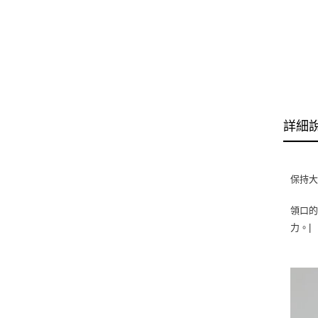
詳細
保持大
領口
力。|