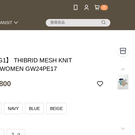
0
RANSIT
1】 THIBRID MESH KNIT
_WOMEN GW24PE17
800
NAVY
BLUE
BEIGE
）
２（L