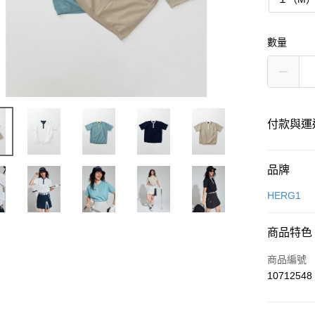
數量
付款與運
付款方式
品牌
信用卡一
HERG1
超商取貨
商品特色
LINE Pay
商品編號
Apple Pay
10712548
街口支付