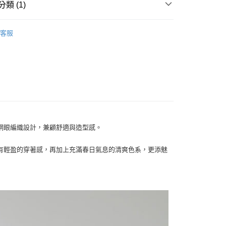
類 (1)
WOMEN
POLO
客服
付款
0
的網眼編織設計，兼顧舒適與造型感。
家取貨
0
有輕盈的穿著感，再加上充滿春日氣息的清爽色系，更添魅
付款
0
1取貨
0