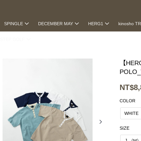
SPINGLE
DECEMBER MAY
HERG1
kinosho T
STEP GOLF
【HERG
POLO
NT$8,
COLOR
WHITE
SIZE
１（M