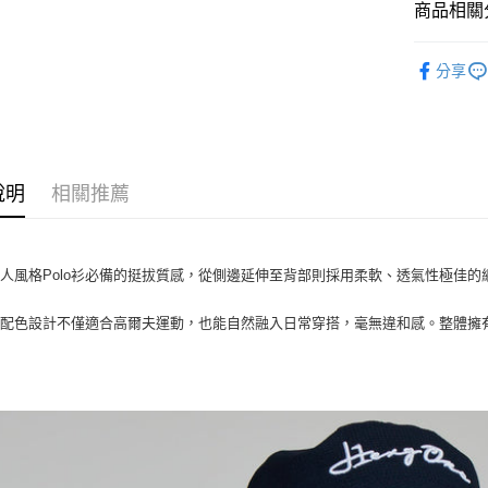
商品相關分
悠遊付
HERG1
全盈+PAY
分享
ATM付款
運送方式
說明
相關推薦
全家取貨
每筆NT$6
人風格Polo衫必備的挺拔質感，從側邊延伸至背部則採用柔軟、透氣性極佳
付款後全
每筆NT$6
的配色設計不僅適合高爾夫運動，也能自然融入日常穿搭，毫無違和感。整體擁
7-11取貨
每筆NT$6
付款後7-1
每筆NT$6
宅配