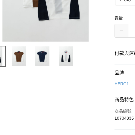
數量
付款與運
付款方式
品牌
信用卡一
HERG1
超商取貨
商品特色
LINE Pay
商品編號
Apple Pay
10704335
街口支付