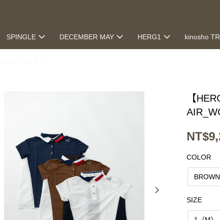
SPINGLE
DECEMBER MAY
HERG1
kinosho T
STEP GOLF
【HERG
AIR_W
NT$9,
COLOR
BROW
SIZE
1（M）