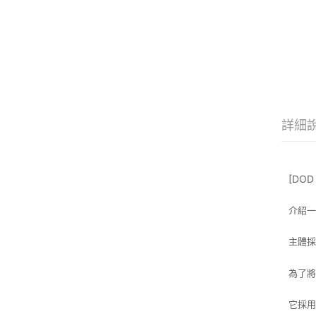
詳細
[DOD
介紹一
主體
為了將
它採用