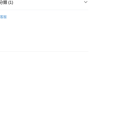
類 (1)
WOMEN
POLO
客服
付款
0
家取貨
0
付款
0
1取貨
。
0