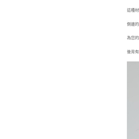
這種
側邊
為您
後背有