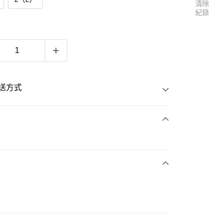
清除
紀錄
送方式
次付款
付款