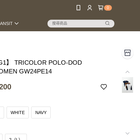
0
RANSIT
1】 TRICOLOR POLO-DOD
OMEN GW24PE14
200
N
WHITE
NAVY
2（L）