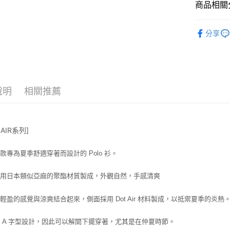
商品相關分
悠遊付
HERG1
全盈+PAY
分享
ATM付款
運送方式
說明
相關推薦
全家取貨
每筆NT$6
 AIR系列]
付款後全
每筆NT$6
款專為夏季舒適穿著而設計的 Polo 衫。
7-11取貨
採用日本類似亞麻的聚酯材質製成，外觀自然，手感清爽
每筆NT$6
付款後7-1
輕盈的感覺與涼爽結合起來，側面採用 Dot Air 材料製成，以抵禦夏季的炎熱
每筆NT$6
 A 字型設計，因此可以解開下擺穿著，尤其是在仲夏時節。
宅配