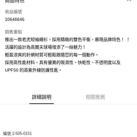
商品特色
LINE Pay
商品編號
Apple Pay
10646646
街口支付
銷售重點
悠遊付
推出一款老虎短袖襯衫，採用精緻的雙色平衡，展現品牌特色！ ！
全盈+PAY
活躍的設計為高爾夫球場增添了一絲魅力！
輕盈涼爽的針網材質可輕鬆跟隨您的每一個動作。
ATM付款
採用高性能材料，具有優異的吸濕性、快乾性、不透明度以及
UPF50 的高紫外線防護性能。
運送方式
全家取貨付款
每筆NT$60
詳細說明
相關推薦
付款後全家取貨
每筆NT$60
7-11取貨付款
每筆NT$60
編號:2-505-0151