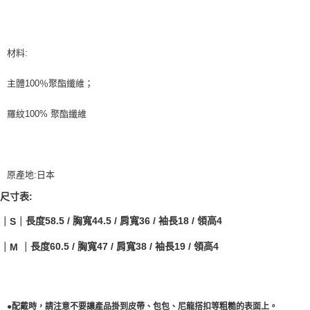
付款後7-11取貨
每筆NT$60
材料:
宅配
每筆NT$60
主體100％聚酯纖維；
羅紋100% 聚酯纖維
原產地:日本
尺寸表:
長度58.5 / 胸寬44.5 / 肩寬36 / 袖長18 / 領高4
｜S｜
長度60.5 / 胸寬47 / 肩寬38 / 袖長19 / 領高4
｜M ｜
●配戴時，請注意不要讓產品掛到皮帶、包包、尼龍搭扣等粗糙的表面上。