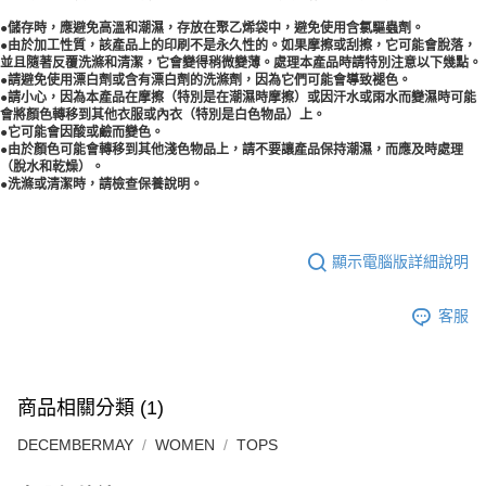
●
儲存時，應避免高溫和潮濕，存放在聚乙烯袋中，避免使用含氯驅蟲劑。
●
由於加工性質，該產品上的印刷不是永久性的。如果摩擦或刮擦，它可能會脫落，
並且隨著反覆洗滌和清潔，它會變得稍微變薄。處理本產品時請特別注意以下幾點。
●
請避免使用漂白劑或含有漂白劑的洗滌劑，因為它們可能會導致褪色。
●
請小心，因為本產品在摩擦（特別是在潮濕時摩擦）或因汗水或雨水而變濕時可能
會將顏色轉移到其他衣服或內衣（特別是白色物品）上。
●
它可能會因酸或鹼而變色。
●
由於顏色可能會轉移到其他淺色物品上，請不要讓產品保持潮濕，而應及時處理
（脫水和乾燥）。
●
洗滌或清潔時，請檢查保養說明。
顯示電腦版詳細說明
客服
商品相關分類 (1)
DECEMBERMAY
WOMEN
TOPS