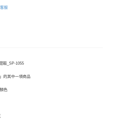
MEN
Sneakers｜休閒鞋
客服
付款
0
_SP-1055
家取貨
0
cle」的其中一項商品
付款
藍顏色
0
1取貨
0
感
0