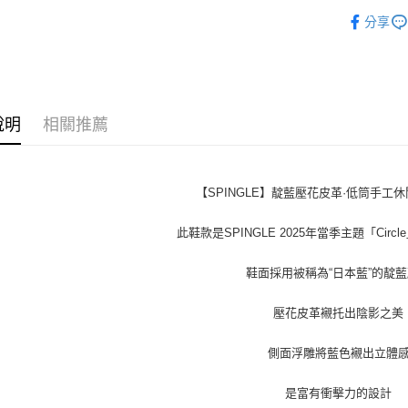
SPINGLE
全盈+PAY
分享
ATM付款
運送方式
說明
相關推薦
全家取貨
每筆NT$6
【SPINGLE】靛藍壓花皮革·低筒手工休閒鞋
付款後全
每筆NT$6
此鞋款是SPINGLE 2025年當季主題「Cir
7-11取貨
鞋面採用被稱為“日本藍”的靛
每筆NT$6
付款後7-1
壓花皮革襯托出陰影之美
每筆NT$6
側面浮雕將藍色襯出立體
宅配
是富有衝擊力的設計
每筆NT$6