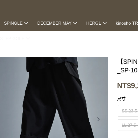
SPINGLE
DECEMBER MAY
HERG1
kinosho T
STEP GOLF
【SP
_SP-10
NT$9,
尺寸
SS 23.5
LL 27.5