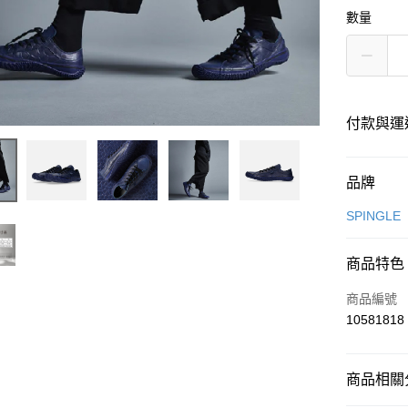
數量
付款與運
付款方式
品牌
信用卡一
SPINGLE
超商取貨
商品特色
LINE Pay
商品編號
Apple Pay
10581818
街口支付
商品相關分
悠遊付