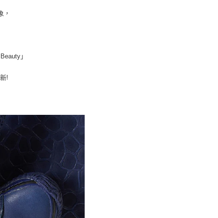
象，
eauty」
新!