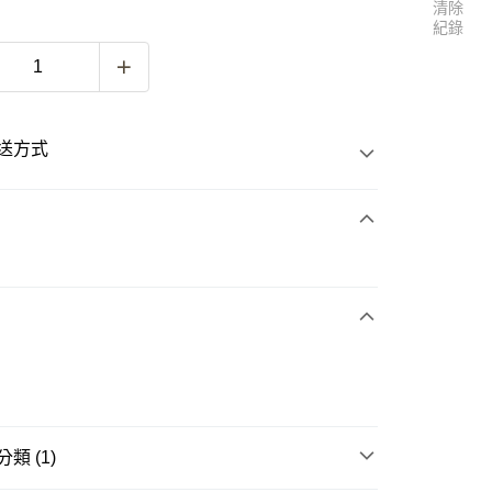
清除
紀錄
送方式
次付款
付款
類 (1)