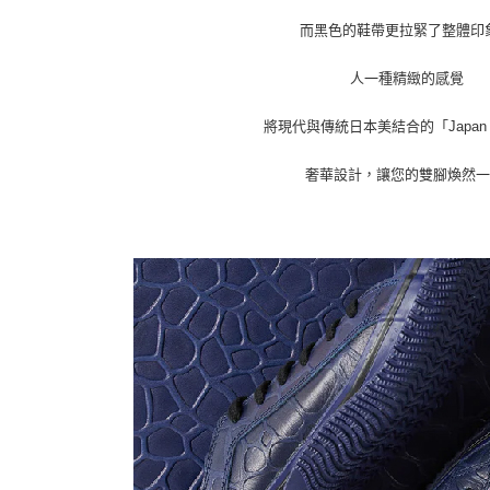
而黑色的鞋帶更拉緊了整體印
人一種精緻的感覺
將現代與傳統日本美結合的「Japan B
奢華設計，讓您的雙腳煥然一