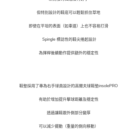
付款後7-11取貨
每筆NT$60
但特別設計的鞋底可以輕鬆抓住草地
宅配
即使在平坦的表面（如車道）上也不容易打滑
每筆NT$60
Spingle 標誌性的鞋尖捲起設計
為揮桿後續動作提供額外的穩定性
鞋墊採用了專為右手球員設計的高爾夫球鞋墊insolePRO
有助於增加提升擊球距離及穩定性
透過讓鞋跟外側部分變厚
可以減少擺動（重量的側向移動）