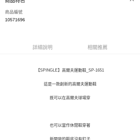
商品特色
LINE Pay
商品編號
Apple Pay
10571696
街口支付
悠遊付
全盈+PAY
詳細說明
相關推薦
ATM付款
【SPINGLE】高爾夫運動鞋_SP-1651
運送方式
全家取貨付款
這是一款創新的高爾夫運動鞋
每筆NT$60
既可以在高爾夫球場穿
付款後全家取貨
每筆NT$60
7-11取貨付款
也可以當作休閒鞋穿著
每筆NT$60
新開發的鞋底沒有釘子