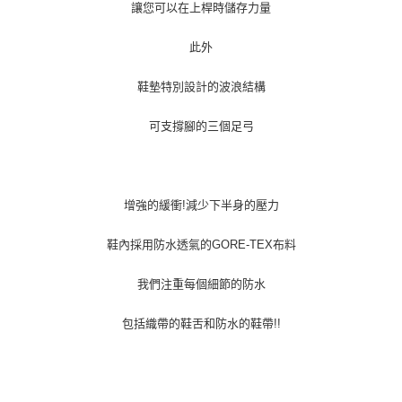
讓您可以在上桿時儲存力量
此外
鞋墊特別設計的波浪結構
可支撐腳的三個足弓
增強的緩衝!減少下半身的壓力
鞋內採用防水透氣的GORE-TEX布料
我們注重每個細節的防水
包括織帶的鞋舌和防水的鞋帶!!