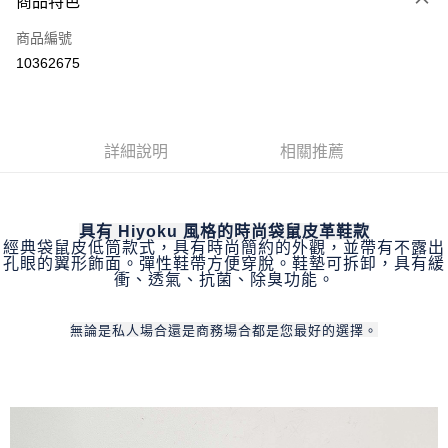
商品特色
LINE Pay
商品編號
Apple Pay
10362675
街口支付
悠遊付
全盈+PAY
詳細說明
相關推薦
ATM付款
具有 Hiyoku 風格的時尚袋鼠皮革鞋款
運送方式
經典袋鼠皮低筒款式，具有時尚簡約的外觀，並帶有不露出
孔眼的翼形飾面。彈性鞋帶方便穿脫。鞋墊可拆卸，具有緩
全家取貨付款
衝、透氣、抗菌、除臭功能。
每筆NT$60
無論是私人場合還是商務場合都是您最好的選擇。
付款後全家取貨
每筆NT$60
7-11取貨付款
每筆NT$60