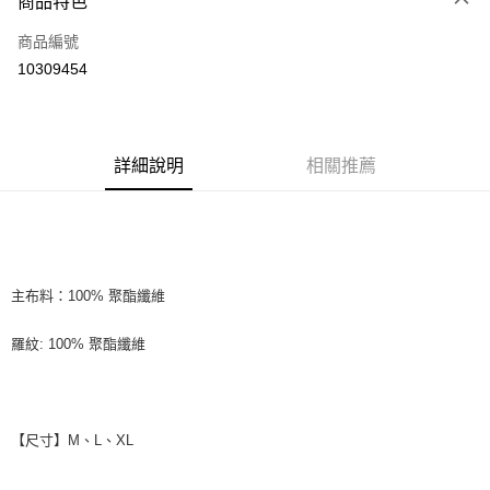
商品特色
LINE Pay
商品編號
Apple Pay
10309454
街口支付
悠遊付
全盈+PAY
詳細說明
相關推薦
ATM付款
運送方式
全家取貨付款
主布料：100% 聚酯纖維
每筆NT$60
羅紋: 100% 聚酯纖維
付款後全家取貨
每筆NT$60
7-11取貨付款
【尺寸】M、L、XL
每筆NT$60