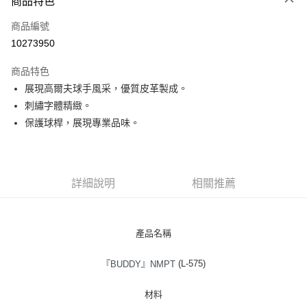
商品特色
LINE Pay
商品編號
Apple Pay
10273950
街口支付
商品特色
悠遊付
展現高爾夫球手風采，優質皮革製成。
全盈+PAY
刺繡字體精緻。
保護球桿，展現專業品味。
ATM付款
運送方式
詳細說明
相關推薦
全家取貨付款
每筆NT$60
付款後全家取貨
產品名稱
每筆NT$60
『
』
(L-575)
BUDDY
NMPT
7-11取貨付款
每筆NT$60
材料