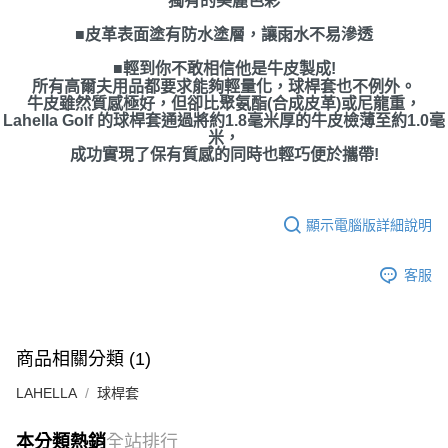
獨有的美麗色彩
■皮革表面塗有防水塗層，讓雨水不易滲透
■輕到你不敢相信他是牛皮製成!
所有高爾夫用品都要求能夠輕量化，球桿套也不例外。
牛皮雖然質感極好，但卻比聚氨酯(合成皮革)或尼龍重，
Lahella Golf 的球桿套通過將約1.8毫米厚的牛皮檢薄至約1.0毫
米，
成功實現了保有質感的同時也輕巧便於攜帶!
顯示電腦版詳細說明
客服
商品相關分類 (1)
LAHELLA
球桿套
本分類熱銷
全站排行