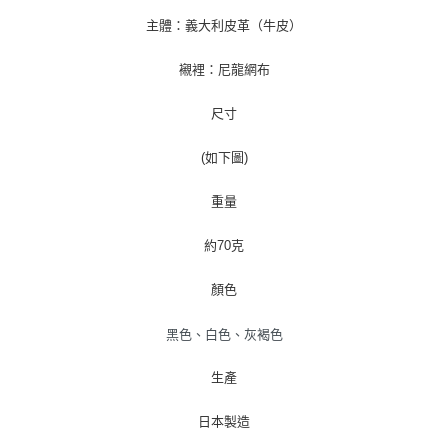
付款後7-11取貨
主體：義大利皮革（牛皮）
每筆NT$60
襯裡：尼龍網布
宅配
每筆NT$60
尺寸
(如下圖)
重量
約70克
顏色
黑色、白色、灰褐色
生產
日本製造