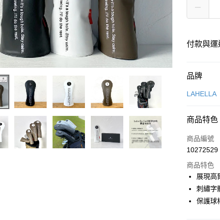
付款與運
付款方式
品牌
信用卡一
LAHELLA
超商取貨
商品特色
LINE Pay
商品編號
Apple Pay
10272529
商品特色
街口支付
展現高
悠遊付
刺繡字
保護球
全盈+PAY