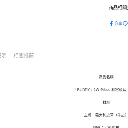
ATM付款
商品相關分
LAHELLA
運送方式
分享
全家取貨
每筆NT$6
付款後全
說明
相關推薦
每筆NT$6
7-11取貨
每筆NT$6
產品名稱
付款後7-1
『
』1W 460cc 相容頭套 (L
BUDDY
每筆NT$6
材料
宅配
每筆NT$6
主體：義大利皮革（牛皮
襯裡：尼龍網布