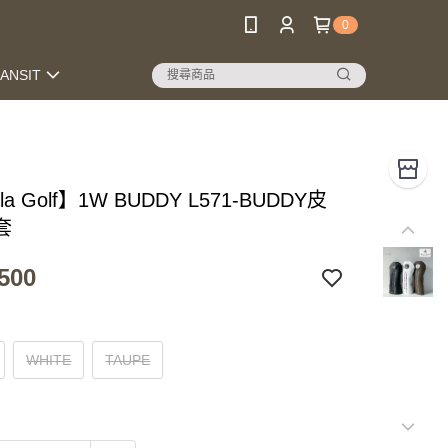
0
RANSIT
lla Golf】1W BUDDY L571-BUDDY皮
套
500
WHITE
TAUPE