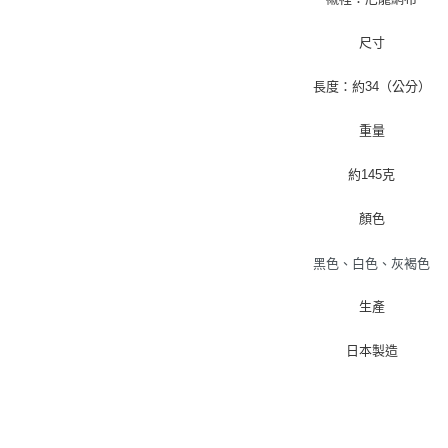
尺寸
長度：約34（公分）
重量
約145克
顏色
黑色、白色、灰褐色
生產
日本製造