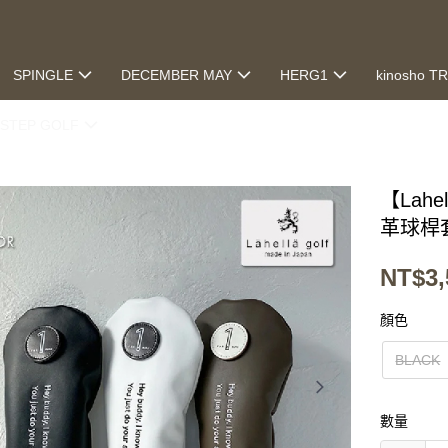
SPINGLE
DECEMBER MAY
HERG1
kinosho T
STEP GOLF
【Lahe
革球桿
NT$3,
顏色
BLACK
數量