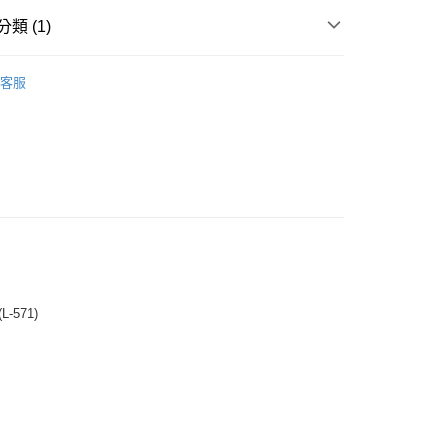
類 (1)
球桿套
客服
付款
0
家取貨
0
付款
0
1取貨
-571)
0
0
）