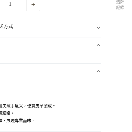
清除
紀錄
送方式
次付款
付款
爾夫球手風采，優質皮革製成。
體精緻。
桿，展現專業品味。