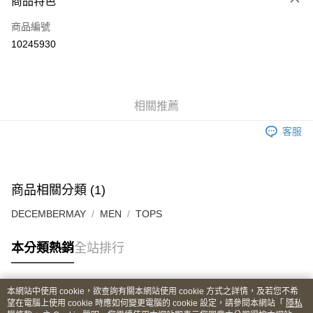
商品特色
LINE Pay
商品編號
Apple Pay
10245930
街口支付
悠遊付
全盈+PAY
相關推薦
ATM付款
客服
運送方式
全家取貨付款
商品相關分類 (1)
每筆NT$60
DECEMBERMAY
MEN
TOPS
付款後全家取貨
本分類熱銷
全站排行
每筆NT$60
7-11取貨付款
本網站中使用 cookie，欲查詢有關本網站使用 cookie 方式之詳情，及若您不希
每筆NT$60
熱門標籤
望在電腦上使用 cookie 時應如何變更電腦的 cookie 設定，請參閱本網站「
隱私